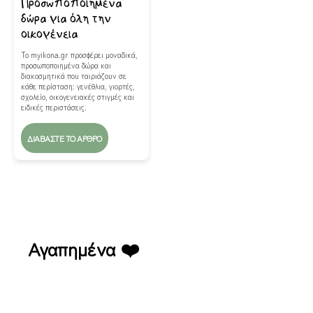
Προσωποποιημένα
δώρα για όλη την
οικογένεια
Το myikona.gr προσφέρει μοναδικά,
προσωποποιημένα δώρα και
διακοσμητικά που ταιριάζουν σε
κάθε περίσταση: γενέθλια, γιορτές,
σχολείο, οικογενειακές στιγμές και
ειδικές περιστάσεις.
ΔΙΑΒΆΣΤΕ ΤΟ ΆΡΘΡΟ
Αγαπημένα ❤️
Lazy Leaf – Πυλαία