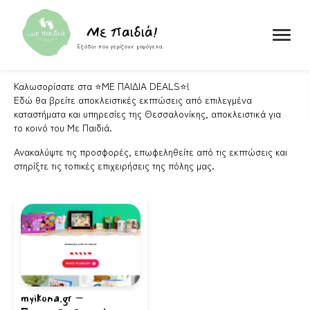
Skip to content
Με παιδιά!
Εξόδοι που γεμίζουν χαμόγελα.
Καλωσορίσατε στα ⭐ΜΕ ΠΑΙΔΙΑ DEALS⭐!
Εδώ θα βρείτε αποκλειστικές εκπτώσεις από επιλεγμένα
καταστήματα και υπηρεσίες της Θεσσαλονίκης, αποκλειστικά για
το κοινό του Με Παιδιά.
Ανακαλύψτε τις προσφορές, επωφεληθείτε από τις εκπτώσεις και
στηρίξτε τις τοπικές επιχειρήσεις της πόλης μας.
myikona.gr –