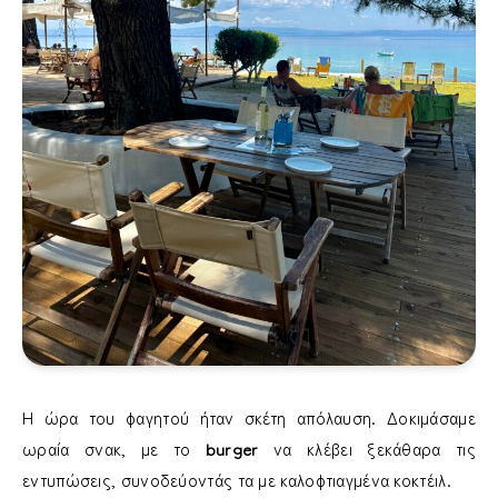
Η ώρα του φαγητού ήταν σκέτη απόλαυση. Δοκιμάσαμε
ωραία σνακ, με το
burger
να κλέβει ξεκάθαρα τις
εντυπώσεις, συνοδεύοντάς τα με καλοφτιαγμένα κοκτέιλ.