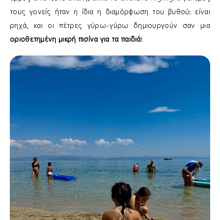
τους γονείς ήταν η ίδια η διαμόρφωση του βυθού: είναι
ρηχά, και οι πέτρες γύρω-γύρω δημιουργούν σαν μια
οριοθετημένη μικρή πισίνα για τα παιδιά
!