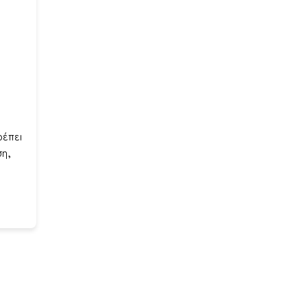
ρέπει
ση,