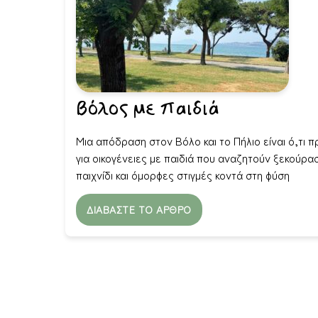
Βόλος με παιδιά
Μια απόδραση στον Βόλο και το Πήλιο είναι ό,τι π
για οικογένειες με παιδιά που αναζητούν ξεκούρα
παιχνίδι και όμορφες στιγμές κοντά στη φύση
ΔΙΑΒΆΣΤΕ ΤΟ ΆΡΘΡΟ