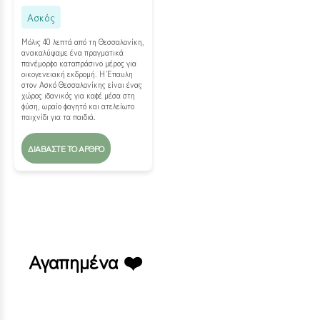
Ασκός
Μόλις 40 λεπτά από τη Θεσσαλονίκη,
ανακαλύψαμε ένα πραγματικά
πανέμορφο καταπράσινο μέρος για
οικογενειακή εκδρομή. Η Έπαυλη
στον Ασκό Θεσσαλονίκης είναι ένας
χώρος ιδανικός για καφέ μέσα στη
φύση, ωραίο φαγητό και ατελείωτο
παιχνίδι για τα παιδιά.
ΔΙΑΒΆΣΤΕ ΤΟ ΆΡΘΡΟ
Αγαπημένα ❤️
Lazy Leaf – Πυλαία