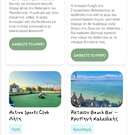
βουτιές και ατελείωτο παιχνίδι,
Η πιτσαρία Funghi στη
πήγαμε φέτος στο Waterpark του
Σταυρούπολη Θεσσαλονίκης με
Μακεδονικού. Η εμπειρία μας ήταν
παιδότοπο είναι από τα μέρη που
εξαιρετική, καθώς το μέρος
επισκεπτόμαστε συχνά, γιατί απλά
λειτουργεί υπό νέα διεύθυνση και
ξέρουμε ότι θα περάσουμε καλά.
είναι εντελώς ανανεωμένο με
Ανήκει στη Ζάνα και τον Αποστόλη –
ολοκαίνουρια φουσκωτά!
δύο πρόσωπα ιδιαίτερα αγαπητά
στον κόσμο του διαδικτύου με τα
υπέροχα βιντεάκια τους.
ΔΙΑΒΆΣΤΕ ΤΟ ΆΡΘΡΟ
ΔΙΑΒΆΣΤΕ ΤΟ ΆΡΘΡΟ
Active Sports Club
Άκταιον Beach Bar –
Λήτη
Κρυπηγή Χαλκιδικής
Λητή
Κρυοπηγή