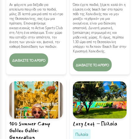
Αν ψάχνετε μια διέξοδο για
Όσοι έχετε παιδιά, ξέρετε καλά ότι η
ατελείωτο παιχνίδι για τα παιδιά,
εύρεση ενός beach bar στο πρώτο
μόλις 20 λεπτά μακριά από το κέντρο
πόδι της Χαλκιδικής που να μην
της Θεσσαλονίκης, σας έχω μια
μοιάζει «εχθρικό» για μια
πρόταση. Επισκεφτήκαμε
οικογένεια, είναι μια δύσκολη
οικογενειακώς το Active Sports Club
αποστολή. Δυνατή μουσική,
στη Λήτη ένα απόγευμα. Έναν χώρο
ξαπλώστρες στριμωγμένες και
που εστιάζει στην απλότητα, την
μηδενικός χώρος. Κι όμως, περίπου
άνεση των γονιών και, φυσικά, την
1.30 ώρα από τη Θεσσαλονίκη
καθαρή διασκέδαση των παιδιών.
υπάρχει το Άκταιον Beach Bar στην
Κρυοπηγή Χαλκιδικής.
ΔΙΑΒΆΣΤΕ ΤΟ ΆΡΘΡΟ
ΔΙΑΒΆΣΤΕ ΤΟ ΆΡΘΡΟ
10ο Summer Camp
Lazy Leaf – Πυλαία
Galileo Galilei
Πυλαία
Generation