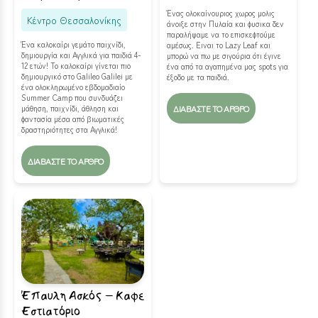
Ένας ολοκαίνουριος χωρος μολις
Κέντρο Θεσσαλονίκης
άνοιξε στην Πυλαία και φυσικα δεν
παραλήψαμε να το επισκεφτούμε
Ένα καλοκαίρι γεμάτο παιχνίδι,
αμέσως. Ειναι το Lazy Leaf και
δημιουργία και Αγγλικά για παιδιά 4-
μπορώ να πω με σιγούρια ότι έγινε
12 ετών! Το καλοκαίρι γίνεται πιο
ένα από τα αγαπημένα μας spots για
δημιουργικό στο Galileo Galilei με
έξοδο με τα παιδιά.
ένα ολοκληρωμένο εβδομαδιαίο
Summer Camp που συνδυάζει
μάθηση, παιχνίδι, άθληση και
ΔΙΑΒΆΣΤΕ ΤΟ ΆΡΘΡΟ
φαντασία μέσα από βιωματικές
δραστηριότητες στα Αγγλικά!
ΔΙΑΒΆΣΤΕ ΤΟ ΆΡΘΡΟ
Έπαυλη Ασκός – Καφε
Εστιατόριο