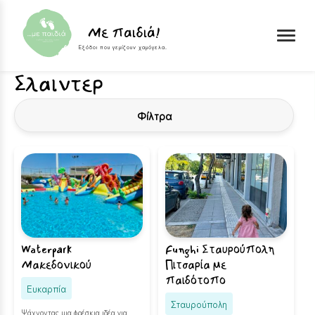
Skip to content
Με παιδιά!
Εξόδοι που γεμίζουν χαμόγελα.
Σλαιντερ
Φίλτρα
Waterpark
Funghi Σταυρούπολη
Μακεδονικού
Πιτσαρία με
παιδότοπο
Ευκαρπία
Σταυρούπολη
Ψάχνοντας μια φρέσκια ιδέα για