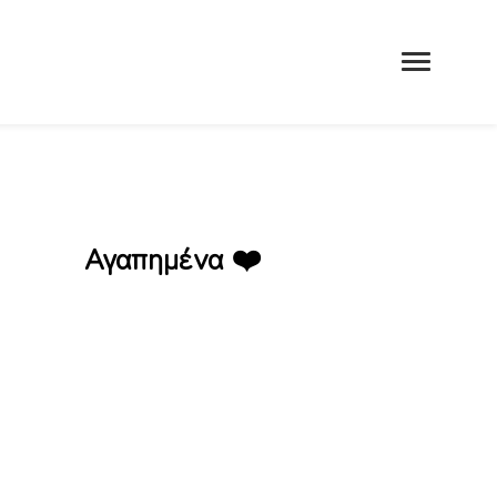
Αγαπημένα ❤️
10ο Summer Camp Galileo Galilei Generation