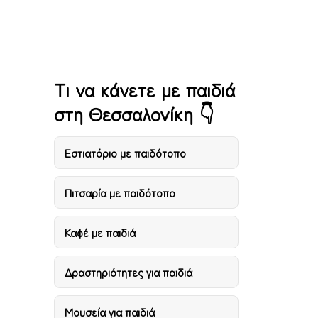
Έπαυλη Ασκός –
Καφε Εστιατόριο
Τι να κάνετε με παιδιά
στη Θεσσαλονίκη 👇
Eστιατόριο με παιδότοπο
Πιτσαρία με παιδότοπο
Καφέ με παιδιά
Δραστηριότητες για παιδιά
Μουσεία για παιδιά