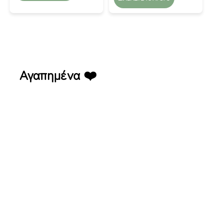
Αγαπημένα ❤️
Lazy Leaf – Πυλαία
Lazy Leaf – Πυλαία