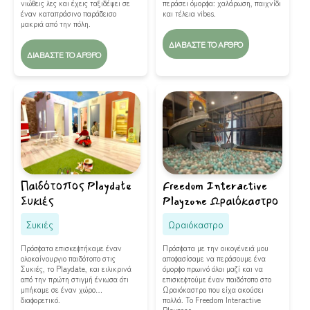
νιώθεις λες και έχεις ταξιδέψει σε
περάσει όμορφα: χαλάρωση, παιχνίδι
έναν καταπράσινο παράδεισο
και τέλεια vibes.
μακριά από την πόλη.
ΔΙΑΒΆΣΤΕ ΤΟ ΆΡΘΡΟ
ΔΙΑΒΆΣΤΕ ΤΟ ΆΡΘΡΟ
Παιδότοπος Playdate
Freedom Interactive
Συκιές
Playzone Ωραιόκαστρο
Συκιές
Ωραιόκαστρο
Πρόσφατα επισκεφτήκαμε έναν
Πρόσφατα με την οικογένειά μου
ολοκαίνουργιο παιδότοπο στις
αποφασίσαμε να περάσουμε ένα
Συκιές, το Playdate, και ειλικρινά
όμορφο πρωινό όλοι μαζί και να
από την πρώτη στιγμή ένιωσα ότι
επισκεφτούμε έναν παιδότοπο στο
μπήκαμε σε έναν χώρο…
Ωραιόκαστρο που είχα ακούσει
διαφορετικό.
πολλά. Το Freedom Interactive