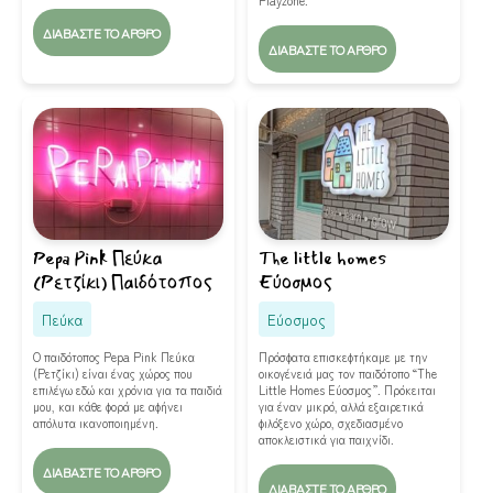
Playzone.
ΔΙΑΒΆΣΤΕ ΤΟ ΆΡΘΡΟ
ΔΙΑΒΆΣΤΕ ΤΟ ΆΡΘΡΟ
Pepa Pink Πεύκα
The little homes
(Ρετζίκι) Παιδότοπος
Εύοσμος
Πεύκα
Εύοσμος
Ο παιδότοπος Pepa Pink Πεύκα
Πρόσφατα επισκεφτήκαμε με την
(Ρετζίκι) είναι ένας χώρος που
οικογένειά μας τον παιδότοπο “The
επιλέγω εδώ και χρόνια για τα παιδιά
Little Homes Εύοσμος”. Πρόκειται
μου, και κάθε φορά με αφήνει
για έναν μικρό, αλλά εξαιρετικά
απόλυτα ικανοποιημένη.
φιλόξενο χώρο, σχεδιασμένο
αποκλειστικά για παιχνίδι.
ΔΙΑΒΆΣΤΕ ΤΟ ΆΡΘΡΟ
ΔΙΑΒΆΣΤΕ ΤΟ ΆΡΘΡΟ