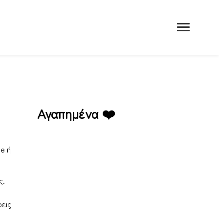
Αγαπημένα ❤️
Active Sports Club Λήτη
ge ή
ς.
ρεις
Active Sports Club