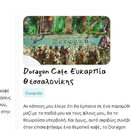
Doragon Cafe Ευκαρπία
Θεσσαλονίκης
 καφέ
Ευκαρπία
δάσεις
σου,
Αν κάποιος μου έλεγε ότι θα έμπαινα σε ένα παραμύθι
 στην
μαζί με τα παιδιά μου και τους φίλους μου, θα το
θεωρούσα υπερβολή. Και όμως, αυτό ακριβώς συνέβ
όταν επισκεφτήκαμε ένα θεματικό καφέ, το Doragon