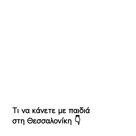
Funghi Σταυρούπολη Πιτσαρία με παιδότοπο
Funghi Σταυρούπολη
Πιτσαρία με
παιδότοπο
Τι να κάνετε με παιδιά
στη Θεσσαλονίκη 👇