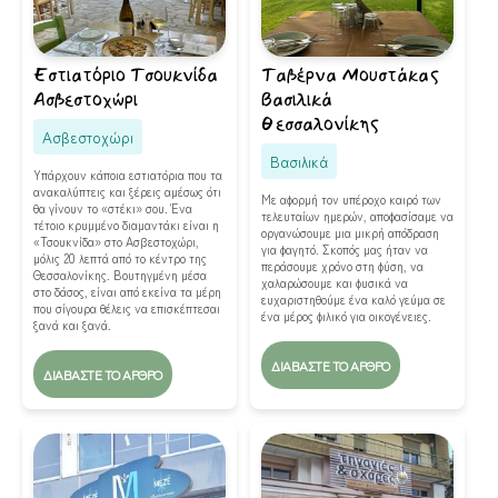
Εστιατόριο Τσουκνίδα
Ταβέρνα Μουστάκας
Ασβεστοχώρι
Βασιλικά
Θεσσαλονίκης
Ασβεστοχώρι
Βασιλικά
Υπάρχουν κάποια εστιατόρια που τα
ανακαλύπτεις και ξέρεις αμέσως ότι
Με αφορμή τον υπέροχο καιρό των
θα γίνουν το «στέκι» σου. Ένα
τελευταίων ημερών, αποφασίσαμε να
τέτοιο κρυμμένο διαμαντάκι είναι η
οργανώσουμε μια μικρή απόδραση
«Τσουκνίδα» στο Ασβεστοχώρι,
για φαγητό. Σκοπός μας ήταν να
μόλις 20 λεπτά από το κέντρο της
περάσουμε χρόνο στη φύση, να
Θεσσαλονίκης. Βουτηγμένη μέσα
χαλαρώσουμε και φυσικά να
στο δάσος, είναι από εκείνα τα μέρη
ευχαριστηθούμε ένα καλό γεύμα σε
που σίγουρα θέλεις να επισκέπτεσαι
ένα μέρος φιλικό για οικογένειες.
ξανά και ξανά.
ΔΙΑΒΆΣΤΕ ΤΟ ΆΡΘΡΟ
ΔΙΑΒΆΣΤΕ ΤΟ ΆΡΘΡΟ