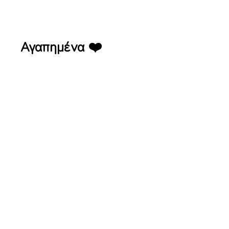
Αγαπημένα ❤️
10ο Summer Camp Galileo Galilei Generation
10ο Summer Camp
Galileo Galilei
Generation