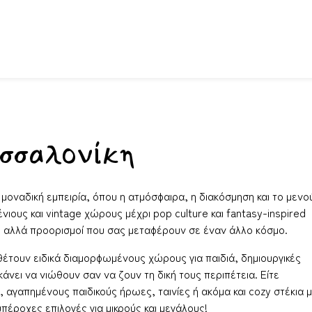
σσαλονίκη
οναδική εμπειρία, όπου η ατμόσφαιρα, η διακόσμηση και το μενο
ους και vintage χώρους μέχρι pop culture και fantasy-inspired
έ, αλλά προορισμοί που σας μεταφέρουν σε έναν άλλο κόσμο.
ιαθέτουν ειδικά διαμορφωμένους χώρους για παιδιά, δημιουργικές
άνει να νιώθουν σαν να ζουν τη δική τους περιπέτεια. Είτε
γαπημένους παιδικούς ήρωες, ταινίες ή ακόμα και cozy στέκια 
υπέροχες επιλογές για μικρούς και μεγάλους!