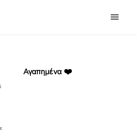
Αγαπημένα ❤️
ύ
Έπαυλη Ασκός – Καφε Εστιατόριο
με
Έπαυλη Ασκός –