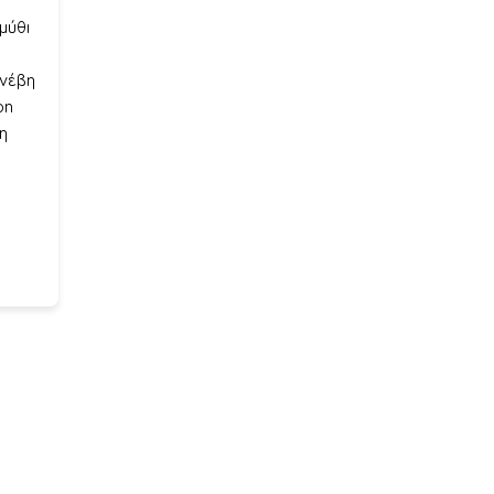
μύθι
υνέβη
on
η