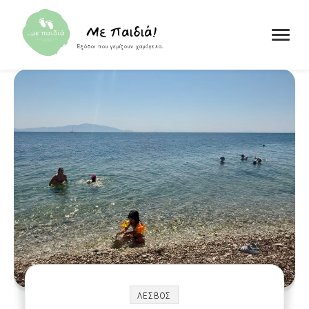
Skip to content
Με παιδιά!
Εξόδοι που γεμίζουν χαμόγελα.
ΛΈΣΒΟΣ