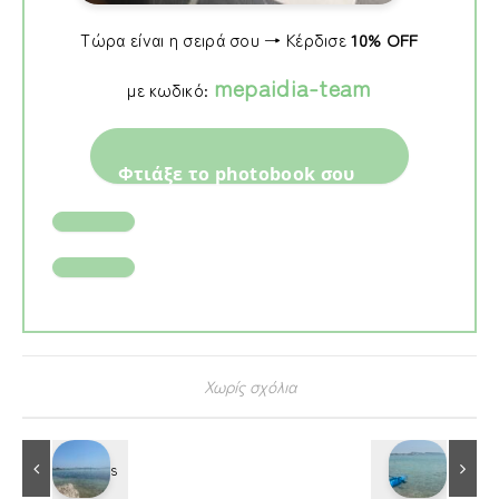
Τώρα είναι η σειρά σου → Κέρδισε
10% OFF
mepaidia-team
με κωδικό:
Φτιάξε το photobook σου
Χωρίς σχόλια