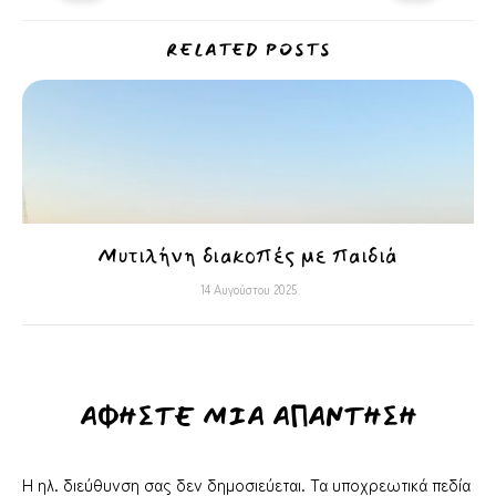
RELATED POSTS
Μυτιλήνη διακοπές με παιδιά
14 Αυγούστου 2025
ΑΦΉΣΤΕ ΜΙΑ ΑΠΆΝΤΗΣΗ
Η ηλ. διεύθυνση σας δεν δημοσιεύεται.
Τα υποχρεωτικά πεδία