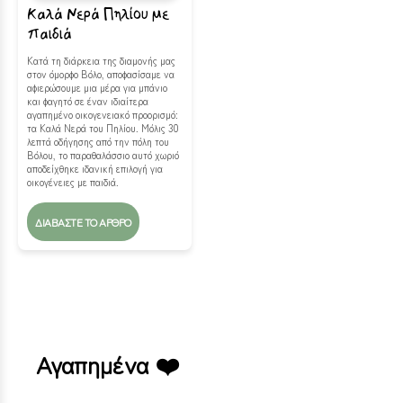
Καλά Νερά Πηλίου με
παιδιά
Κατά τη διάρκεια της διαμονής μας
στον όμορφο Βόλο, αποφασίσαμε να
αφιερώσουμε μια μέρα για μπάνιο
και φαγητό σε έναν ιδιαίτερα
αγαπημένο οικογενειακό προορισμό:
τα Καλά Νερά του Πηλίου. Μόλις 30
λεπτά οδήγησης από την πόλη του
Βόλου, το παραθαλάσσιο αυτό χωριό
αποδείχθηκε ιδανική επιλογή για
οικογένειες με παιδιά.
ΔΙΑΒΆΣΤΕ ΤΟ ΆΡΘΡΟ
Αγαπημένα ❤️