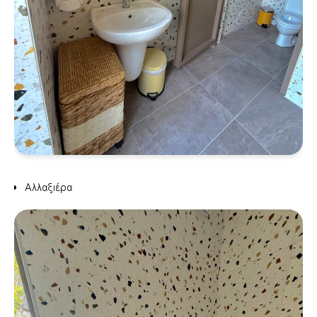
Αλλαξιέρα