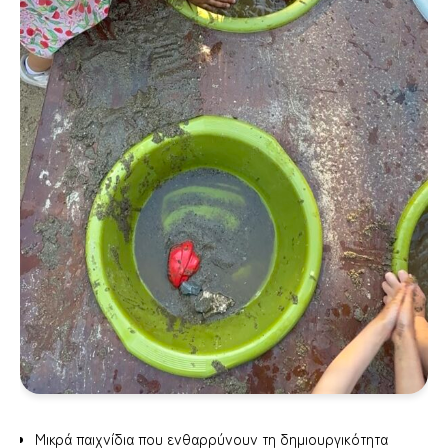
Μικρά παιχνίδια που ενθαρρύνουν τη δημιουργικότητα