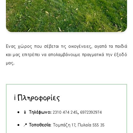
Ένας χώρος που σέβεται τις οικογένειες, αγαπά τα παιδιά
και μας επιτρέπει να απολαμβάνουμε πραγματικά την έξοδό
μας.
ℹ️ Πληροφορίες
📱
Τηλέφωνο:
2310 474 245
,
6972392974
📍
Τοποθεσία
: Τομπάζη 17, Πυλαία 555 35