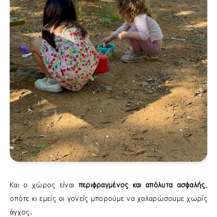
Και ο χώρος είναι
περιφραγμένος και απόλυτα ασφαλής
,
οπότε κι εμείς οι γονείς μπορούμε να χαλαρώσουμε χωρίς
άγχος.