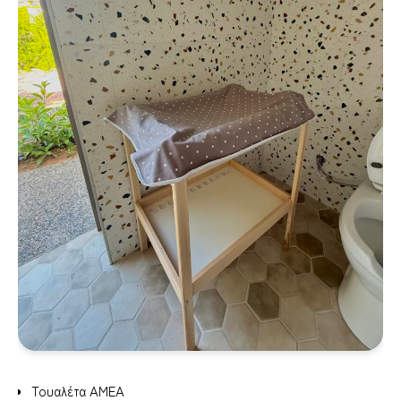
Τουαλέτα ΑΜΕΑ