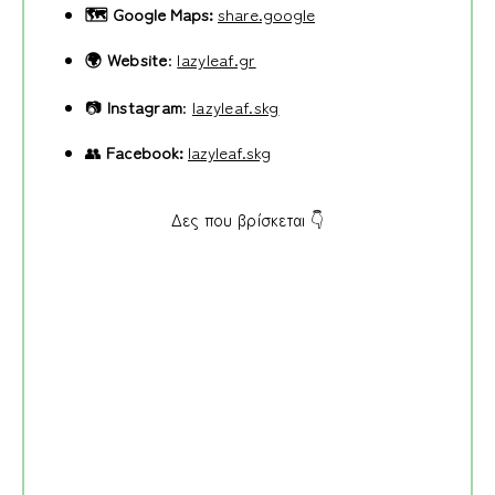
🗺️ Google Maps:
share.google
🌍 Website
:
lazyleaf.gr
📷
Instagram
:
lazyleaf.skg
👥
Facebook:
lazyleaf.skg
Δες που βρίσκεται 👇