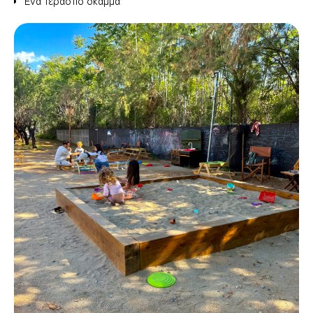
Ένα τεράστιο σκάμμα