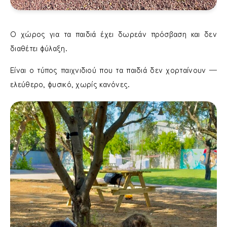
Ο χώρος για τα παιδιά έχει δωρεάν πρόσβαση και δεν
διαθέτει φύλαξη.
Είναι ο τύπος παιχνιδιού που τα παιδιά δεν χορταίνουν —
ελεύθερο, φυσικό, χωρίς κανόνες.