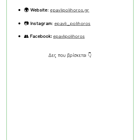
🌍 Website
:
epavlipolihoros.gr
📷
Instagram
:
epavli_polihoros
👥
Facebook:
epavlipolihoros
Δες που βρίσκεται 👇