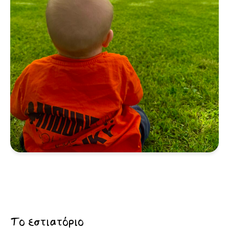
Το εστιατόριο