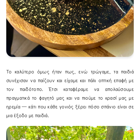
Το καλύτερο όμως ήταν πως, ενώ τρώγαμε, τα παιδιά
συνέχισαν να παίζουν και είχαμε και πάλι οπτική επαφή με
τον παιδότοπο. Έτσι καταφέραμε να απολαύσουμε
πραγματικά το φαγητό μας και να πιούμε το κρασί μας με
ηρεμία — κάτι που κάθε γονιός ξέρει πόσο σπάνιο είναι σε
μια έξοδο με παιδιά.