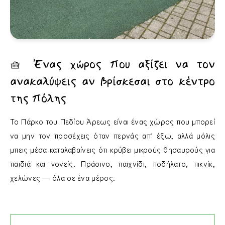
🧺 Ένας χώρος που αξίζει να τον
ανακαλύψεις αν βρίσκεσαι στο κέντρο
της πόλης
Το Πάρκο του Πεδίου Άρεως είναι ένας χώρος που μπορεί
να μην τον προσέχεις όταν περνάς απ’ έξω, αλλά μόλις
μπεις μέσα καταλαβαίνεις ότι κρύβει μικρούς θησαυρούς για
παιδιά και γονείς. Πράσινο, παιχνίδι, ποδήλατο, πικνίκ,
χελώνες — όλα σε ένα μέρος.