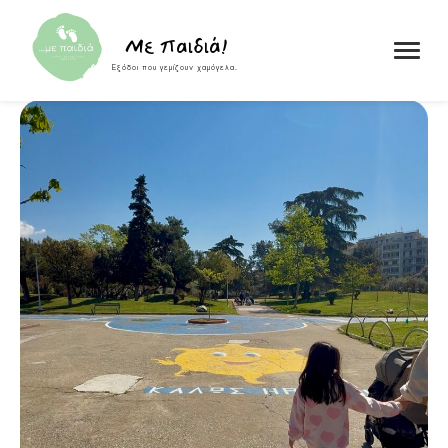
Skip to content
Με παιδιά!
Εξόδοι που γεμίζουν χαμόγελα.