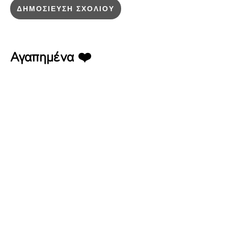
Αγαπημένα ❤️
Έπαυλη Ασκός – Καφε Εστιατόριο