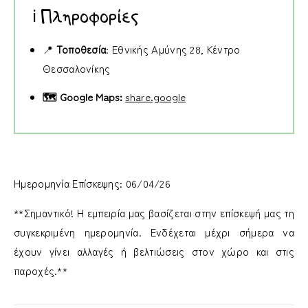
ℹ️ Πληροφορίες
📍
Τοποθεσία
: Εθνικής Αμύνης 28, Κέντρο
Θεσσαλονίκης
🗺️ Google Maps:
share.google
Ημερομηνία Επίσκεψης: 06/04/26
**Σημαντικό! Η εμπειρία μας βασίζεται στην επίσκεψή μας τη
συγκεκριμένη ημερομηνία. Ενδέχεται μέχρι σήμερα να
έχουν γίνει αλλαγές ή βελτιώσεις στον χώρο και στις
παροχές.**