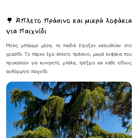
🌳 Άπλετο πράσινο και μικρά λοφάκια
για παιχνίδι
Μόλις μπήκαμε μέσα, τα παιδιά έτρεξαν κατευθείαν στο
γρασίδι. Το πάρκο έχει άπλετο πράσινο, μικρά λοφάκια που
προκαλούν για κυνηγητό, μπάλα, τρέξιμο και κάθε είδους
αυθόρμητο παιχνίδι.