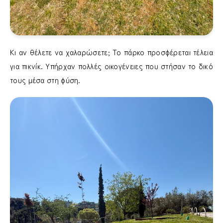
Κι αν θέλετε να χαλαρώσετε; Το πάρκο προσφέρεται τέλεια
για πικνίκ. Υπήρχαν πολλές οικογένειες που στήσαν το δικό
τους μέσα στη φύση.