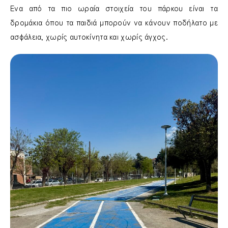
Ένα από τα πιο ωραία στοιχεία του πάρκου είναι τα
δρομάκια όπου τα παιδιά μπορούν να κάνουν ποδήλατο με
ασφάλεια, χωρίς αυτοκίνητα και χωρίς άγχος.