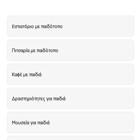
Eστιατόριο με παιδότοπο
Πιτσαρία με παιδότοπο
Καφέ με παιδιά
Δραστηριότητες για παιδιά
Μουσεία για παιδιά