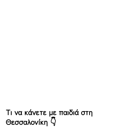
Waterpark Μακεδονικού
Τι να κάνετε με παιδιά στη
Θεσσαλονίκη 👇