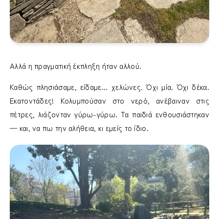
Αλλά η πραγματική έκπληξη ήταν αλλού.
Καθώς πλησιάσαμε, είδαμε… χελώνες. Όχι μία. Όχι δέκα.
Εκατοντάδες! Κολυμπούσαν στο νερό, ανέβαιναν στις
πέτρες, λιάζονταν γύρω-γύρω. Τα παιδιά ενθουσιάστηκαν
— και, να πω την αλήθεια, κι εμείς το ίδιο.