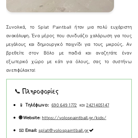
Συνολικά, το Splat Paintball ήταν μια πολύ ευχάριστη
ανακάλυψη. Ένα μέρος που συνδυάζει χαλάρωση για τους
μεγάλους και δημιουργικό παιχνίδι για τους μικρούς. Αν
βρεθείτε στον Βόλο με παιδιά και αναζητάτε έναν
εξωτερικό χώρο με κάτι για όλους, σας το συστήνω
ανεπιφύλακτα!
📞 Πληροφορίες
📱
Τηλέφωνο:
690 649 1772
και
2421405147
🌐 Website
:
https://volospaintball.gr/kids/
📧
Email:
splat@volospaintball.gr