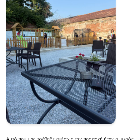
Αυτό που μας τράβηξε αμέσως την προσοχή ήταν ο μικρός