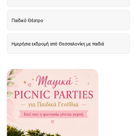
Παιδικό Θέατρο
Ημερήσια εκδρομή από Θεσσαλονίκη με παιδιά