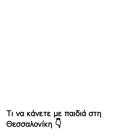
Waterpark Μακεδονικού
Τι να κάνετε με παιδιά στη
Θεσσαλονίκη 👇