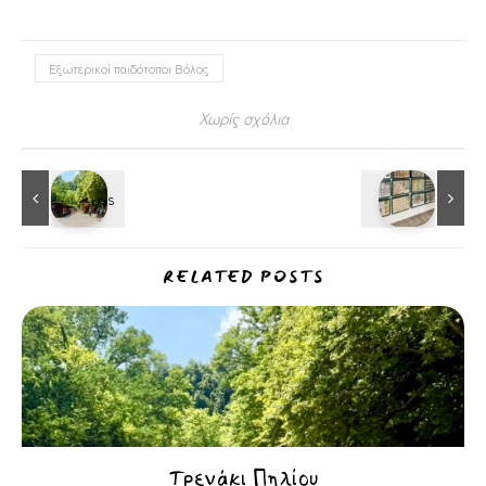
Εξωτερικοί παιδότοποι Βόλος
Χωρίς σχόλια
RELATED POSTS
Τρενάκι Πηλίου