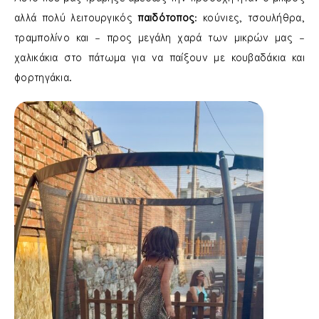
αλλά πολύ λειτουργικός
παιδότοπος
: κούνιες, τσουλήθρα,
τραμπολίνο και – προς μεγάλη χαρά των μικρών μας –
χαλικάκια στο πάτωμα για να παίξουν με κουβαδάκια και
φορτηγάκια.