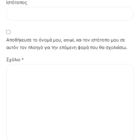
Ιστότοπος
Αποθήκευσε το όνομά μου, email, και τον ιστότοπο μου σε
αυτόν τον πλοηγό για την επόμενη φορά που θα σχολιάσω.
Σχόλιο
*