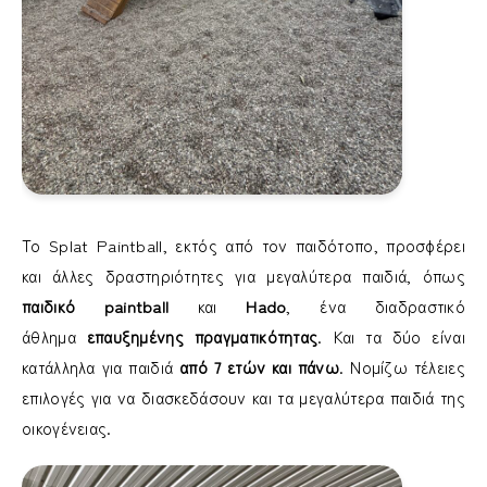
Το Splat Paintball, εκτός από τον παιδότοπο, προσφέρει
και άλλες δραστηριότητες για μεγαλύτερα παιδιά, όπως
παιδικό paintball
και
Hado
, ένα διαδραστικό
άθλημα
επαυξημένης πραγματικότητας
. Και τα δύο είναι
κατάλληλα για παιδιά
από 7 ετών και πάνω
. Νομίζω τέλειες
επιλογές για να διασκεδάσουν και τα μεγαλύτερα παιδιά της
οικογένειας.