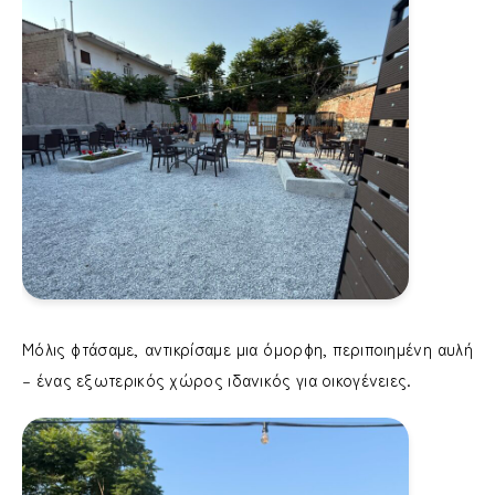
Μόλις φτάσαμε, αντικρίσαμε μια όμορφη, περιποιημένη αυλή
– ένας εξωτερικός χώρος ιδανικός για οικογένειες.