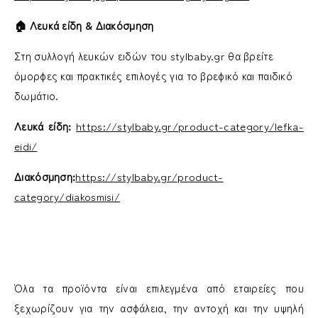
🏠 Λευκά είδη & Διακόσμηση
Στη συλλογή λευκών ειδών του stylbaby.gr θα βρείτε
όμορφες και πρακτικές επιλογές για το βρεφικό και παιδικό
δωμάτιο.
Λευκά είδη:
https://stylbaby.gr/product-category/lefka-
eidi/
Διακόσμηση:
https://stylbaby.gr/product-
category/diakosmisi/
Όλα τα προϊόντα είναι επιλεγμένα από εταιρείες που
ξεχωρίζουν για την ασφάλεια, την αντοχή και την υψηλή