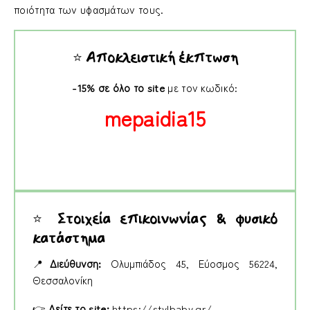
ποιότητα των υφασμάτων τους.
⭐
Αποκλειστική έκπτωση
-15% σε όλο το site
με τον κωδικό:
mepaidia15
⭐
Στοιχεία επικοινωνίας & φυσικό
κατάστημα
📍
Διεύθυνση:
Ολυμπιάδος 45, Εύοσμος 56224,
Θεσσαλονίκη
👉
Δείτε το site:
https://stylbaby.gr/