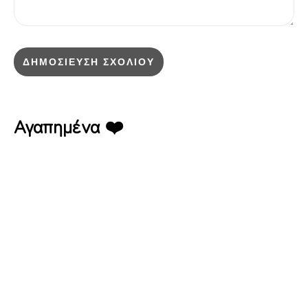
Αγαπημένα ❤️
Έπαυλη Ασκός – Καφε Εστιατόριο