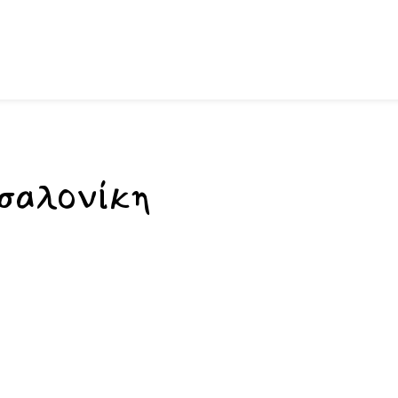
σαλονίκη