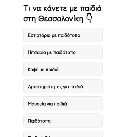
Τι να κάνετε με παιδιά
στη Θεσσαλονίκη 👇
Eστιατόριο με παιδότοπο
Πιτσαρία με παιδότοπο
Καφέ με παιδιά
Δραστηριότητες για παιδιά
Μουσεία για παιδιά
Παιδότοποι