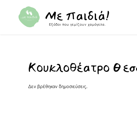
Skip to content
Με παιδιά!
Εξόδοι που γεμίζουν χαμόγελα.
Κουκλοθέατρο Θεσ
Δεν βρέθηκαν δημοσιεύσεις.