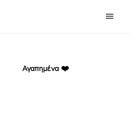
Αγαπημένα ❤️
Έπαυλη Ασκός – Καφε Εστιατόριο
Έπαυλη Ασκός –