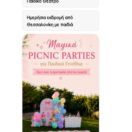
Παιδικό Θέατρο
Ημερήσια εκδρομή από
Θεσσαλονίκη με παιδιά