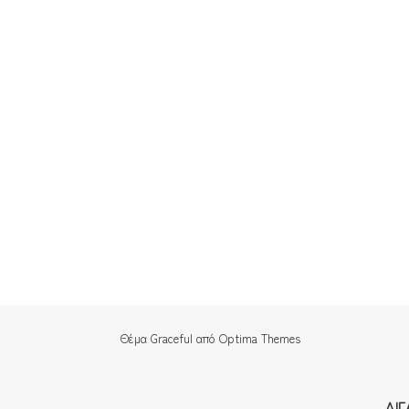
Θέμα Graceful από
Optima Themes
ΛΊΓ