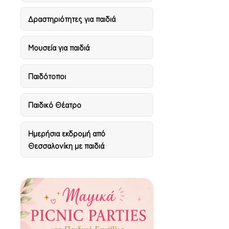
Δραστηριότητες για παιδιά
Μουσεία για παιδιά
Παιδότοποι
Παιδικό Θέατρο
Ημερήσια εκδρομή από
Θεσσαλονίκη με παιδιά