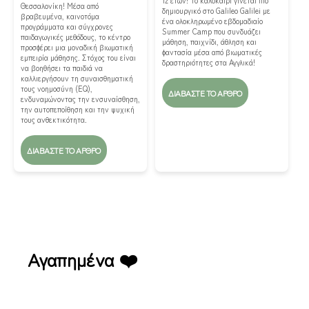
12 ετών! Το καλοκαίρι γίνεται πιο
Θεσσαλονίκη! Μέσα από
δημιουργικό στο Galileo Galilei με
βραβευμένα, καινοτόμα
ένα ολοκληρωμένο εβδομαδιαίο
προγράμματα και σύγχρονες
Summer Camp που συνδυάζει
παιδαγωγικές μεθόδους, το κέντρο
μάθηση, παιχνίδι, άθληση και
προσφέρει μια μοναδική βιωματική
φαντασία μέσα από βιωματικές
εμπειρία μάθησης. Στόχος του είναι
δραστηριότητες στα Αγγλικά!
να βοηθήσει τα παιδιά να
καλλιεργήσουν τη συναισθηματική
τους νοημοσύνη (EQ),
ΔΙΑΒΆΣΤΕ ΤΟ ΆΡΘΡΟ
ενδυναμώνοντας την ενσυναίσθηση,
την αυτοπεποίθηση και την ψυχική
τους ανθεκτικότητα.
ΔΙΑΒΆΣΤΕ ΤΟ ΆΡΘΡΟ
Αγαπημένα ❤️
Funghi Σταυρούπολη Πιτσαρία με παιδότοπο