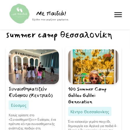
Skip to content
Με παιδιά!
Εξόδοι που γεμίζουν χαμόγελα.
summer camp θεσσαλονίκη
Συναισθηματιζείν
10ο Summer Camp
Ευόσμου (Κεντρικό)
Galileo Galilei
Generation
Εύοσμος
Κέντρο Θεσσαλονίκης
Καλώς ορίσατε στο
«Συναισθηματίζειν» Ευόσμου, ένα
Ένα καλοκαίρι γεμάτο παιχνίδι,
πρότυπο κέντρο συναισθηματικής
δημιουργία και Αγγλικά για παιδιά 4-
ανάπτυξης παιδιών στη