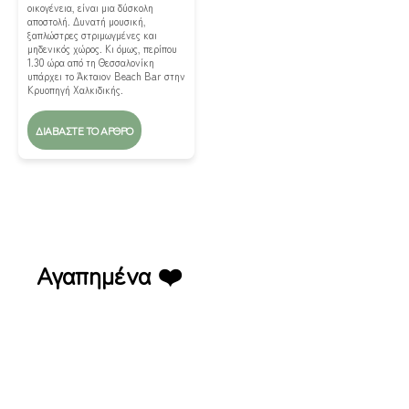
οικογένεια, είναι μια δύσκολη
αποστολή. Δυνατή μουσική,
ξαπλώστρες στριμωγμένες και
μηδενικός χώρος. Κι όμως, περίπου
1.30 ώρα από τη Θεσσαλονίκη
υπάρχει το Άκταιον Beach Bar στην
Κρυοπηγή Χαλκιδικής.
ΔΙΑΒΆΣΤΕ ΤΟ ΆΡΘΡΟ
Αγαπημένα ❤️
Funghi Σταυρούπολη Πιτσαρία με παιδότοπο