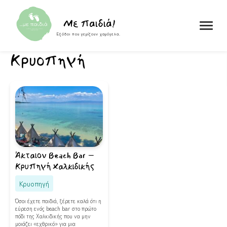
Skip to content
Με παιδιά!
Εξόδοι που γεμίζουν χαμόγελα.
Κρυοπηγή
Άκταιον Beach Bar –
Κρυπηγή Χαλκιδικής
Κρυοπηγή
Όσοι έχετε παιδιά, ξέρετε καλά ότι η
εύρεση ενός beach bar στο πρώτο
πόδι της Χαλκιδικής που να μην
μοιάζει «εχθρικό» για μια