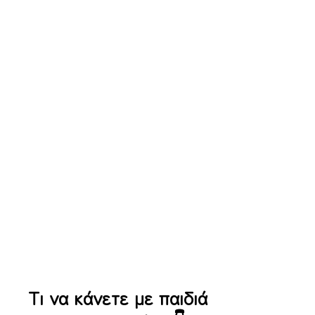
Waterpark Μακεδονικού
Waterpark
Μακεδονικού
Τι να κάνετε με παιδιά