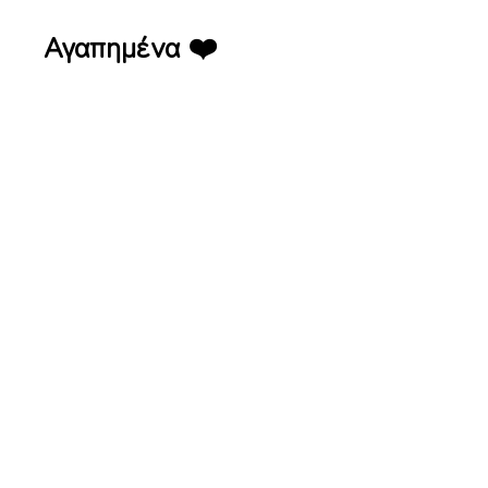
Αγαπημένα ❤️
10ο Summer Camp Galileo Galilei Generation
10ο Summer Camp
Galileo Galilei
Generation
Funghi Σταυρούπολη Πιτσαρία με παιδότοπο