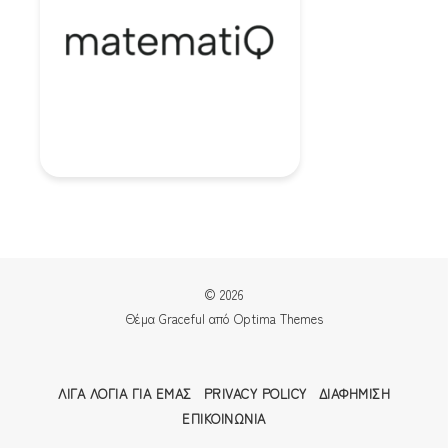
© 2026
Θέμα Graceful από
Optima Themes
ΛΊΓΑ ΛΌΓΙΑ ΓΙΑ ΕΜΆΣ
PRIVACY POLICY
ΔΙΑΦΉΜΙΣΗ
ΕΠΙΚΟΙΝΩΝΊΑ