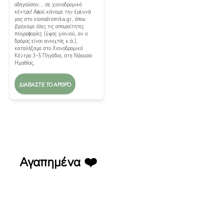
οδηγούσαν… σε χιονοδρομικό
κέντρο! Αφού κάναμε την έρευνά
μας στο xionodromika.gr, όπου
βρήκαμε όλες τις απαραίτητες
πληροφορίες (ύψος χιονιού, αν ο
δρόμος είναι ανοιχτός κ.ά.),
καταλήξαμε στο Χιονοδρομικό
Κέντρο 3–5 Πηγάδια, στη Νάουσα
Ημαθίας.
ΔΙΑΒΆΣΤΕ ΤΟ ΆΡΘΡΟ
Αγαπημένα ❤️
Lazy Leaf – Πυλαία