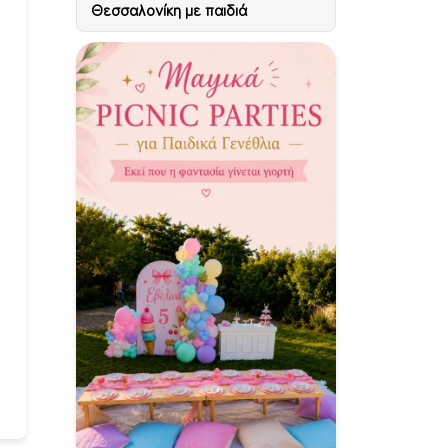
Θεσσαλονίκη με παιδιά