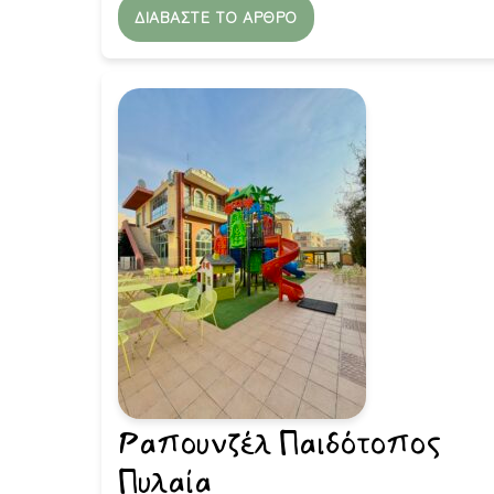
ΔΙΑΒΆΣΤΕ ΤΟ ΆΡΘΡΟ
Ραπουνζέλ Παιδότοπος
Πυλαία