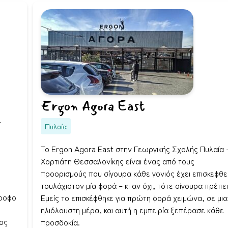
Ergon Agora East
s
Πυλαία
Το Ergon Agora East στην Γεωργικής Σχολής Πυλαία 
Χορτιάτη Θεσσαλονίκης είναι ένας από τους
προορισμούς που σίγουρα κάθε γονιός έχει επισκεφθε
τουλάχιστον μία φορά – κι αν όχι, τότε σίγουρα πρέπει
όροφο
Εμείς το επισκέφθηκε για πρώτη φορά χειμώνα, σε μια
ηλιόλουστη μέρα, και αυτή η εμπειρία ξεπέρασε κάθε
ρος
προσδοκία.