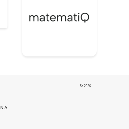
© 2026
ΩΝΊΑ