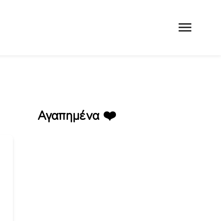
Αγαπημένα ❤️
Lazy Leaf – Πυλαία