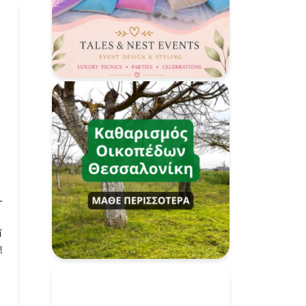
–
ί
!