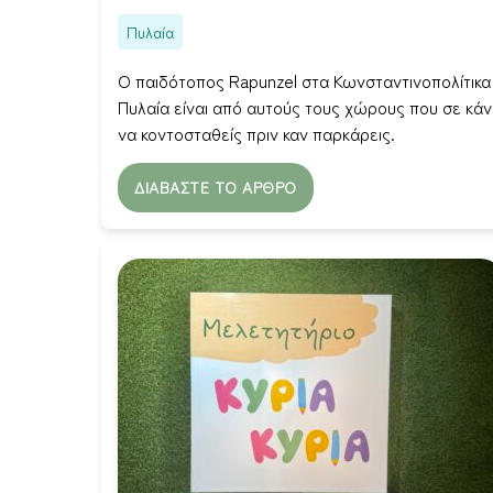
Πυλαία
Ο παιδότοπος Rapunzel στα Κωνσταντινοπολίτικα
Πυλαία είναι από αυτούς τους χώρους που σε κά
να κοντοσταθείς πριν καν παρκάρεις.
ΔΙΑΒΆΣΤΕ ΤΟ ΆΡΘΡΟ