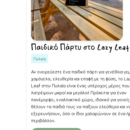
Παιδικό Πάρτυ στο Lazy Leaf
Πυλαία
Αν ονειρεύεστε ένα παιδικό πάρτι για γενέθλια γε
χαμόγελα, ελευθερία και επαφή με τη φύση, το La
Leaf στην Πυλαία είναι ένας υπέροχος μέρος που
λατρέψουν μικροί και μεγάλοι! Πρόκειται για έναν
πανέμορφο, εναλλακτικό χώρο, ιδανικό για γονείς
θέλουν τα παιδιά τους να παίξουν ελεύθερα και ν
εξερευνήσουν, όσο οι ίδιοι χαλαρώνουν σε ένα 
περιβάλλον.