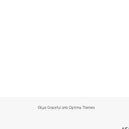
Θέμα Graceful από
Optima Themes
ΛΊΓ