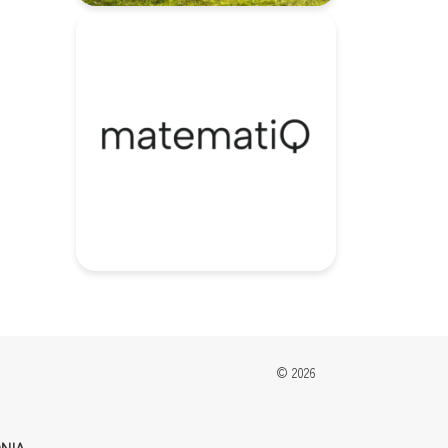
© 2026
ΩΝΊΑ