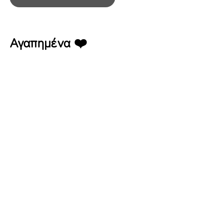
Αγαπημένα ❤️
Έπαυλη Ασκός – Καφε Εστιατόριο
Έπαυλη Ασκός – Καφε Εστιατόριο