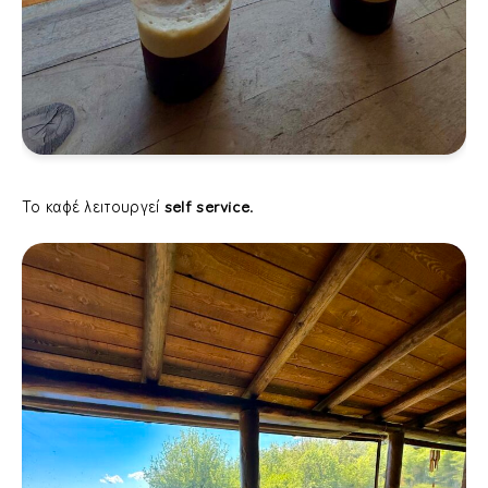
Το καφέ λειτουργεί
self service
.