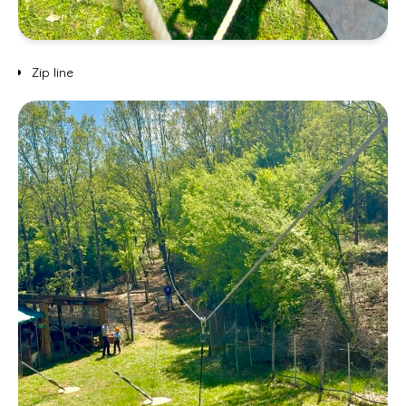
Zip line