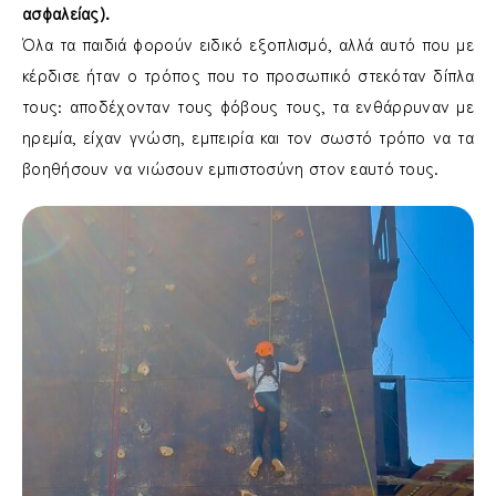
ασφαλείας).
Όλα τα παιδιά φορούν ειδικό εξοπλισμό, αλλά αυτό που με
κέρδισε ήταν ο τρόπος που το προσωπικό στεκόταν δίπλα
τους: αποδέχονταν τους φόβους τους, τα ενθάρρυναν με
ηρεμία, είχαν γνώση, εμπειρία και τον σωστό τρόπο να τα
βοηθήσουν να νιώσουν εμπιστοσύνη στον εαυτό τους.