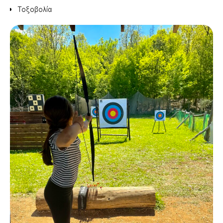
Τοξοβολία