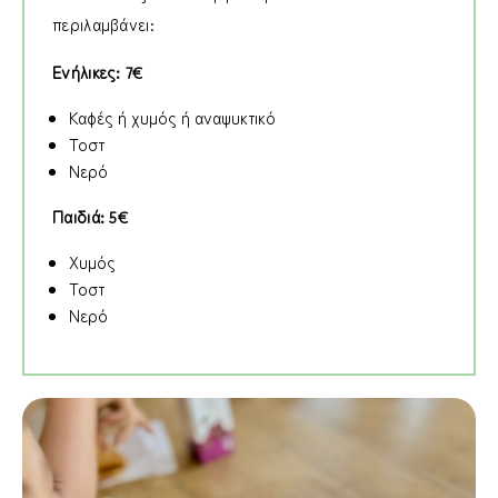
περιλαμβάνει:
Ενήλικες: 7€
Καφές ή χυμός ή αναψυκτικό
Τοστ
Νερό
Παιδιά: 5€
Χυμός
Τοστ
Νερό