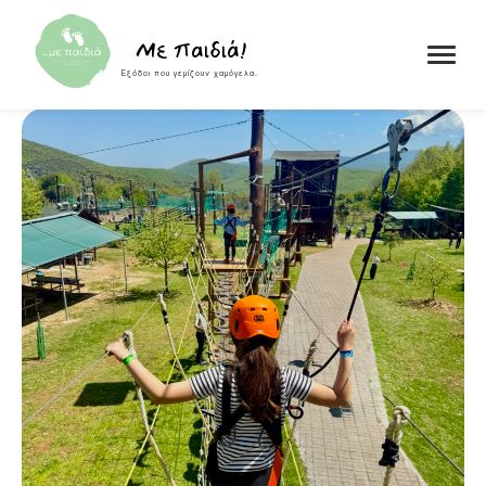
Skip to content
Με παιδιά!
Εξόδοι που γεμίζουν χαμόγελα.