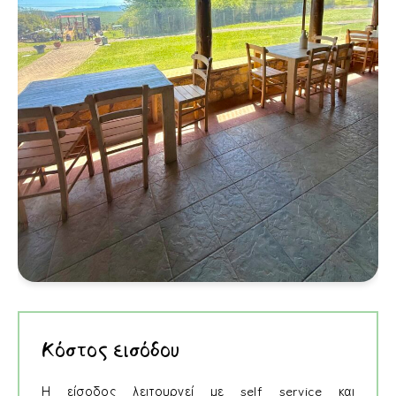
Κόστος εισόδου
Η είσοδος λειτουργεί με self service και