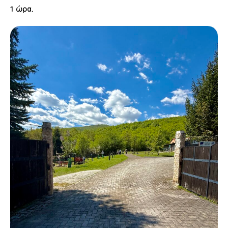
1 ώρα
.