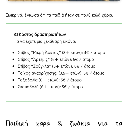
Ειλικρινά, ένιωσα ότι τα παιδιά ήταν σε πολύ καλά χέρια.
💶 Κόστος δραστηριοτήτων
Για να έχετε μια ξεκάθαρη εικόνα:
Στίβος “Μικρή Άρκτος” (3+ ετών): 4€ / άτομο
Στίβος “Άρτεμις” (6+ ετών): 5€ / άτομο
Στίβος “Ζούγκλα” (6+ ετών): 6€ / άτομο
Τοίχος αναρρίχησης: (3,5+ ετών): 5€ / άτομο
Τοξοβολία (6+ ετών): 5€ / άτομο
Σκοποβολή (6+ ετών): 5€ / άτομο
Παιδική χαρά & ζωάκια για τα