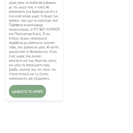
μέρος όπου τα παιδιά θα ξεδώσουν
με την ψυχή τους κι εσείς θα
απολαύσετε ένα δροσερό κοκτέιλ ή
ένα καλό γεύμα χωρίς το άγχος των
παιδιών, σας έχω τα καλύτερα νέα!
Πρόσφατα ανακαλύψαμε
οικογενειακώς το MY:5621 SUMMER
στο Πολύκαστρο Κιλκίς. Έναν
επίγειο, άκρως καλοκαιρινό
παράδεισο με απίστευτα summer
vibes, που βρίσκεται μόλις 45 λεπτά
μακριά από τη Θεσσαλονίκη. Είναι
ένας χώρος που ανοίγει
αποκλειστικά τους θερινούς μήνες
και μόνο τα απογεύματα προς
βράδυ, γεγονός που τον κάνει την
τέλεια επιλογή για τις ζεστές
καλοκαιρινές μας εξορμήσεις.
ΔΙΑΒΆΣΤΕ ΤΟ ΆΡΘΡΟ