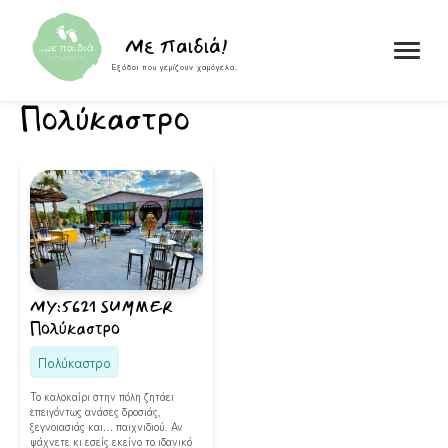
Skip to content
Με παιδιά!
Εξόδοι που γεμίζουν χαμόγελα.
Πολύκαστρο
MY:5621 SUMMER
Πολύκαστρο
Πολύκαστρο
Το καλοκαίρι στην πόλη ζητάει
επειγόντως ανάσες δροσιάς,
ξεγνοιασιάς και… παιχνιδιού. Αν
ψάχνετε κι εσείς εκείνο το ιδανικό