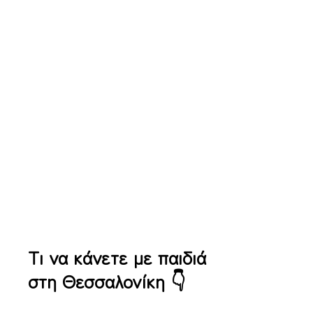
10ο Summer Camp Galileo Galilei Generation
10ο Summer Camp
Galileo Galilei
Generation
Τι να κάνετε με παιδιά
στη Θεσσαλονίκη 👇