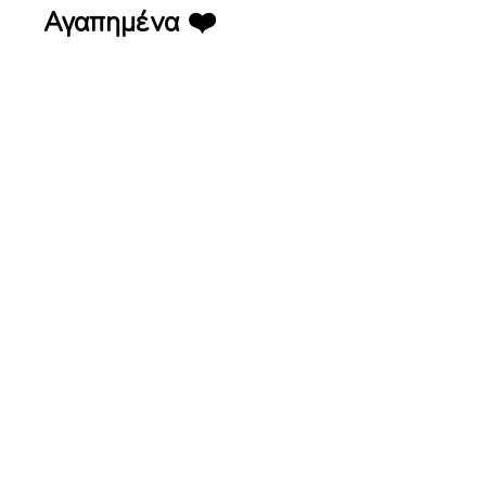
Αγαπημένα ❤️
Έπαυλη Ασκός – Καφε Εστιατόριο
Έπαυλη Ασκός –
Καφε Εστιατόριο
Active Sports Club Λήτη