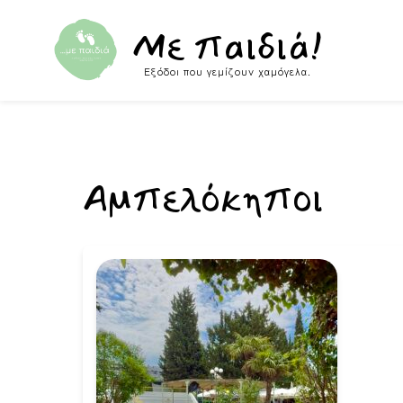
Skip to content
Με παιδιά!
Εξόδοι που γεμίζουν χαμόγελα.
Αμπελόκηποι