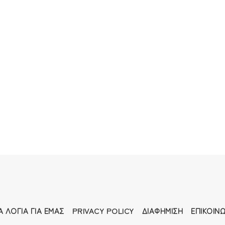
Α ΛΌΓΙΑ ΓΙΑ ΕΜΆΣ
PRIVACY POLICY
ΔΙΑΦΉΜΙΣΗ
ΕΠΙΚΟΙΝ