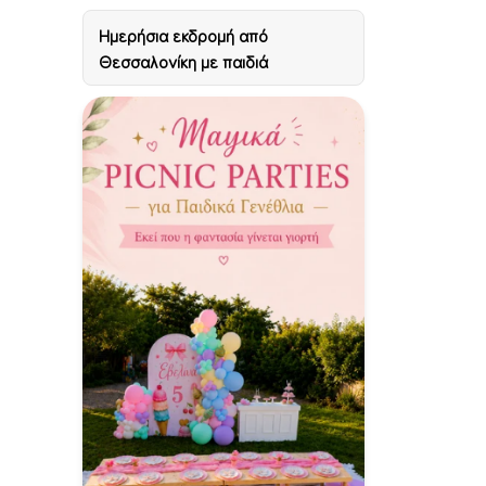
Ημερήσια εκδρομή από
Θεσσαλονίκη με παιδιά