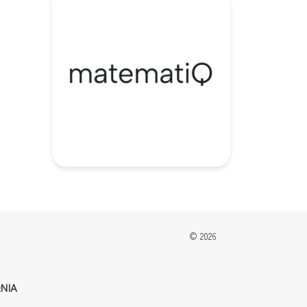
© 2026
ΩΝΊΑ